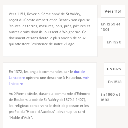
Vers 1151
Vers 1151, Reverin, 9ème abbé de St Valéry,
reçoit du Comte Ambert et de Béatrix son épouse
En 1259 et
"toutes les terres, masures, bois, près, pâtures et
1301
autres droits dont ils jouissent à Woignarue. Ce
document et sans doute le plus ancien de ceux
En 1320
qui attestent l'existence de notre village.
En 1372
En 1372, les anglais commandés par le
duc de
Lancastre
opèrent une descente à Hautebut.
voir
En 1513
l'histoire
Au XIVème siècle, durant la commande d'Edmond
En 1660 et
1693
de Boubers, abbé de St-Valéry de1379 à 1407),
les religieux conservent le droit de poisson et les
profits du "Hable d'Autebus", devenu plus tard
"Hable d'Ault".